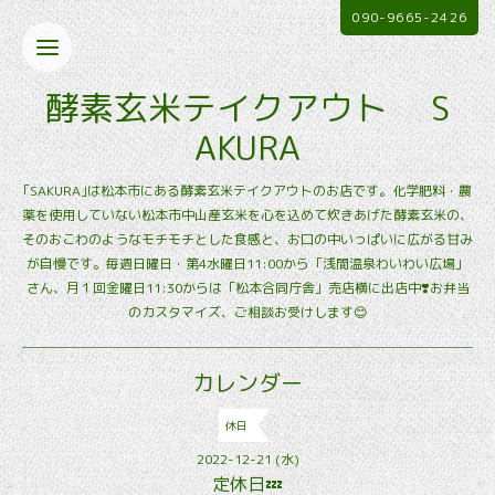
090-9665-2426
酵素玄米テイクアウト S
AKURA
｢SAKURA｣は松本市にある酵素玄米テイクアウトのお店です。化学肥料・農
薬を使用していない松本市中山産玄米を心を込めて炊きあげた酵素玄米の、
そのおこわのようなモチモチとした食感と、お口の中いっぱいに広がる甘み
が自慢です。毎週日曜日・第4水曜日11:00から「浅間温泉わいわい広場」
さん、月１回金曜日11:30からは「松本合同庁舎」売店横に出店中❣️お弁当
のカスタマイズ、ご相談お受けします😊
カレンダー
休日
2022-12-21 (水)
定休日💤