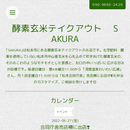
090-9665-2426
酵素玄米テイクアウト S
AKURA
｢SAKURA｣は松本市にある酵素玄米テイクアウトのお店です。化学肥料・農
薬を使用していない松本市中山産玄米を心を込めて炊きあげた酵素玄米の、
そのおこわのようなモチモチとした食感と、お口の中いっぱいに広がる甘み
が自慢です。毎週日曜日・第4水曜日11:00から「浅間温泉わいわい広場」
さん、月１回金曜日11:30からは「松本合同庁舎」売店横に出店中❣️お弁当
のカスタマイズ、ご相談お受けします😊
カレンダー
イベント
2022-05-27 (金)
合同庁舎売店横に出店❣️