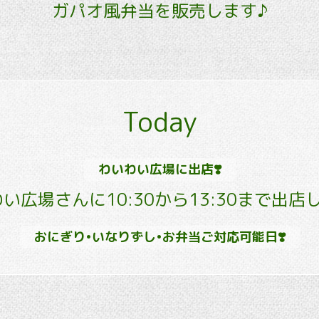
ガパオ風弁当を販売します♪
Today
わいわい広場に出店❣️
い広場さんに10:30から13:30まで出店し
おにぎり•いなりずし•お弁当ご対応可能日❣️