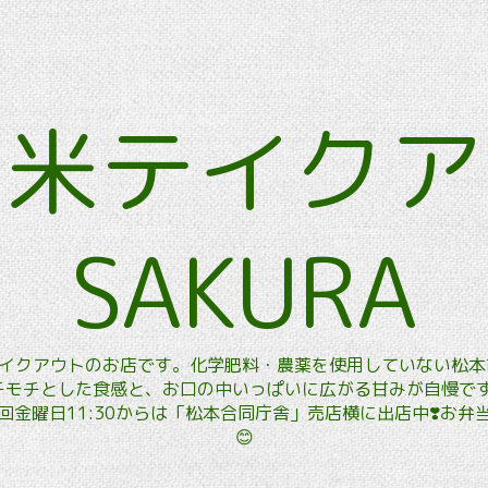
玄米テイク
SAKURA
玄米テイクアウトのお店です。化学肥料・農薬を使用していない松
モチとした食感と、お口の中いっぱいに広がる甘みが自慢です。
金曜日11:30からは「松本合同庁舎」売店横に出店中❣️お
😊