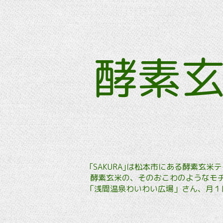
酵素
｢SAKURA｣は松本市にある酵素
酵素玄米の、そのおこわのようなモチ
「浅間温泉わいわい広場」さん、月１回