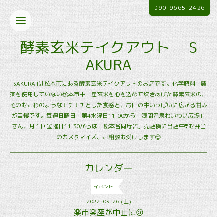
090-9665-2426
酵素玄米テイクアウト S
AKURA
｢SAKURA｣は松本市にある酵素玄米テイクアウトのお店です。化学肥料・農
薬を使用していない松本市中山産玄米を心を込めて炊きあげた酵素玄米の、
そのおこわのようなモチモチとした食感と、お口の中いっぱいに広がる甘み
が自慢です。毎週日曜日・第4水曜日11:00から「浅間温泉わいわい広場」
さん、月１回金曜日11:30からは「松本合同庁舎」売店横に出店中❣️お弁当
のカスタマイズ、ご相談お受けします😊
カレンダー
イベント
2022-03-26 (土)
楽市楽座が中止に😢