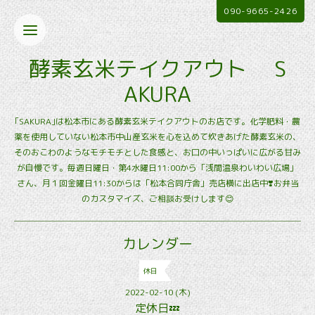
090-9665-2426
酵素玄米テイクアウト S
AKURA
｢SAKURA｣は松本市にある酵素玄米テイクアウトのお店です。化学肥料・農
薬を使用していない松本市中山産玄米を心を込めて炊きあげた酵素玄米の、
そのおこわのようなモチモチとした食感と、お口の中いっぱいに広がる甘み
が自慢です。毎週日曜日・第4水曜日11:00から「浅間温泉わいわい広場」
さん、月１回金曜日11:30からは「松本合同庁舎」売店横に出店中❣️お弁当
のカスタマイズ、ご相談お受けします😊
カレンダー
休日
2022-02-10 (木)
定休日💤