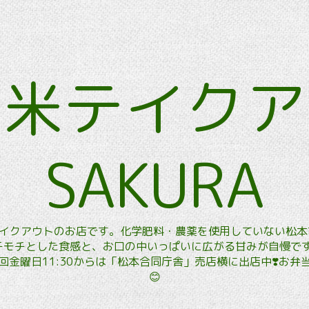
玄米テイク
SAKURA
玄米テイクアウトのお店です。化学肥料・農薬を使用していない松
モチとした食感と、お口の中いっぱいに広がる甘みが自慢です。
金曜日11:30からは「松本合同庁舎」売店横に出店中❣️お
😊