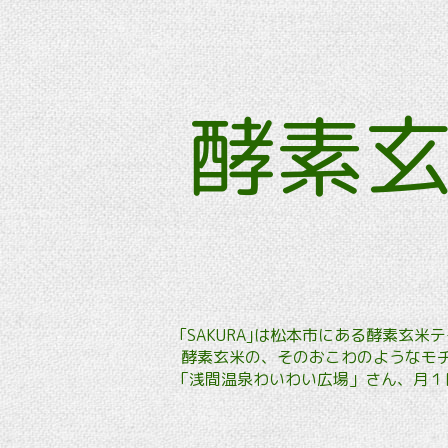
酵素
｢SAKURA｣は松本市にある酵素
酵素玄米の、そのおこわのようなモチ
「浅間温泉わいわい広場」さん、月１回