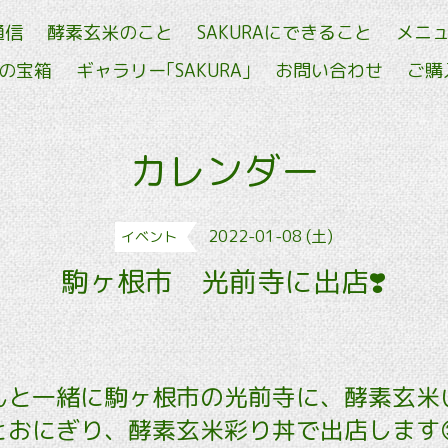
通信
酵素玄米のこと
SAKURAにできること
メニ
せの宝箱
ギャラリー｢SAKURA｣
お問い合わせ
ご購
カレンダー
2022-01-08 (土)
イベント
駒ヶ根市 光前寺に出店❣️
んと一緒に駒ヶ根市の光前寺に、酵素玄米
とおにぎり、酵素玄米彩り丼で出店します