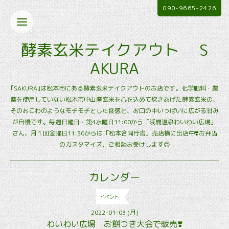
090-9665-2426
酵素玄米テイクアウト S
AKURA
｢SAKURA｣は松本市にある酵素玄米テイクアウトのお店です。化学肥料・農
薬を使用していない松本市中山産玄米を心を込めて炊きあげた酵素玄米の、
そのおこわのようなモチモチとした食感と、お口の中いっぱいに広がる甘み
が自慢です。毎週日曜日・第4水曜日11:00から「浅間温泉わいわい広場」
さん、月１回金曜日11:30からは「松本合同庁舎」売店横に出店中❣️お弁当
のカスタマイズ、ご相談お受けします😊
カレンダー
イベント
2022-01-03 (月)
わいわい広場 お餅つき大会で販売❣️