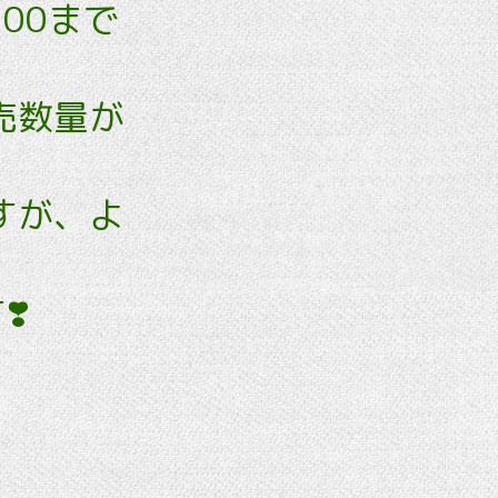
:00まで
売数量が
すが、よ
️