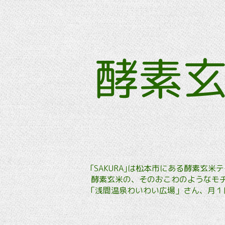
酵素
｢SAKURA｣は松本市にある酵素
酵素玄米の、そのおこわのようなモチ
「浅間温泉わいわい広場」さん、月１回