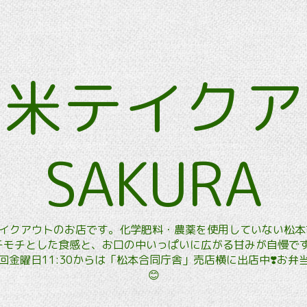
玄米テイク
SAKURA
玄米テイクアウトのお店です。化学肥料・農薬を使用していない松
モチとした食感と、お口の中いっぱいに広がる甘みが自慢です。
金曜日11:30からは「松本合同庁舎」売店横に出店中❣️お
😊