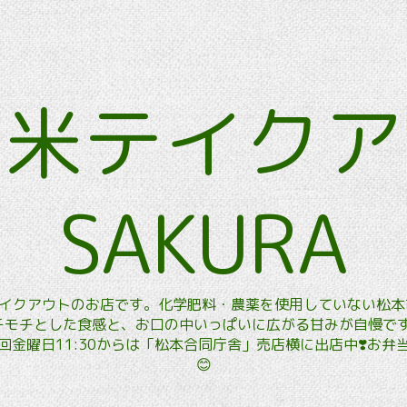
玄米テイク
SAKURA
玄米テイクアウトのお店です。化学肥料・農薬を使用していない松
モチとした食感と、お口の中いっぱいに広がる甘みが自慢です。
金曜日11:30からは「松本合同庁舎」売店横に出店中❣️お
😊