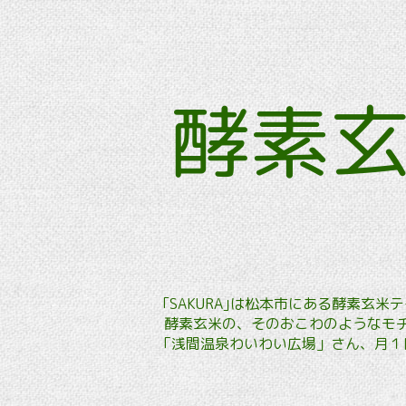
酵素
｢SAKURA｣は松本市にある酵素
酵素玄米の、そのおこわのようなモチ
「浅間温泉わいわい広場」さん、月１回