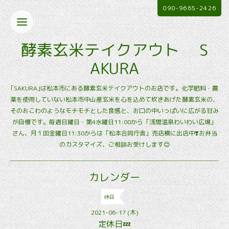
090-9665-2426
酵素玄米テイクアウト S
AKURA
｢SAKURA｣は松本市にある酵素玄米テイクアウトのお店です。化学肥料・農
薬を使用していない松本市中山産玄米を心を込めて炊きあげた酵素玄米の、
そのおこわのようなモチモチとした食感と、お口の中いっぱいに広がる甘み
が自慢です。毎週日曜日・第4水曜日11:00から「浅間温泉わいわい広場」
さん、月１回金曜日11:30からは「松本合同庁舎」売店横に出店中❣️お弁当
のカスタマイズ、ご相談お受けします😊
カレンダー
休日
2021-06-17 (木)
定休日💤