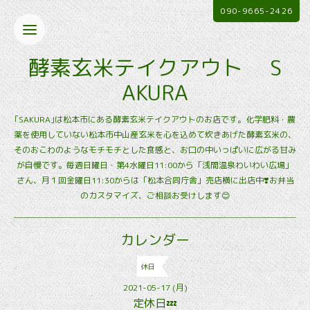
090-9665-2426
酵素玄米テイクアウト S
AKURA
｢SAKURA｣は松本市にある酵素玄米テイクアウトのお店です。化学肥料・農
薬を使用していない松本市中山産玄米を心を込めて炊きあげた酵素玄米の、
そのおこわのようなモチモチとした食感と、お口の中いっぱいに広がる甘み
が自慢です。毎週日曜日・第4水曜日11:00から「浅間温泉わいわい広場」
さん、月１回金曜日11:30からは「松本合同庁舎」売店横に出店中❣️お弁当
のカスタマイズ、ご相談お受けします😊
カレンダー
休日
2021-05-17 (月)
定休日💤