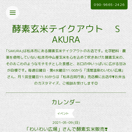
090-9665-2426
酵素玄米テイクアウト S
AKURA
｢SAKURA｣は松本市にある酵素玄米テイクアウトのお店です。化学肥料・農
薬を使用していない松本市中山産玄米を心を込めて炊きあげた酵素玄米の、
そのおこわのようなモチモチとした食感と、お口の中いっぱいに広がる甘み
が自慢です。毎週日曜日・第4水曜日11:00から「浅間温泉わいわい広場」
さん、月１回金曜日11:30からは「松本合同庁舎」売店横に出店中❣️お弁当
のカスタマイズ、ご相談お受けします😊
カレンダー
イベント
2021-05-09 (日)
「わいわい広場」さんで酵素玄米販売❣️