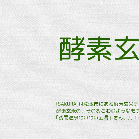
酵素
｢SAKURA｣は松本市にある酵素
酵素玄米の、そのおこわのようなモチ
「浅間温泉わいわい広場」さん、月１回