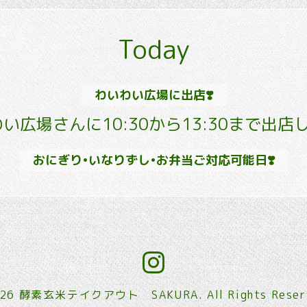
Today
わいわい広場に出店❣️
い広場さんに10:30から13:30まで出店し
おにぎり•いなりずし•お弁当ご対応可能日❣️
026
酵素玄米テイクアウト SAKURA
. All Rights Rese