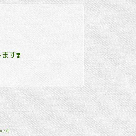
ます❣️
rved.