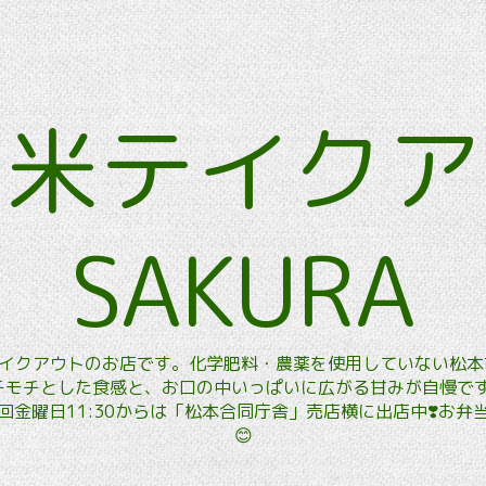
玄米テイク
SAKURA
玄米テイクアウトのお店です。化学肥料・農薬を使用していない松
モチとした食感と、お口の中いっぱいに広がる甘みが自慢です。
金曜日11:30からは「松本合同庁舎」売店横に出店中❣️お
😊