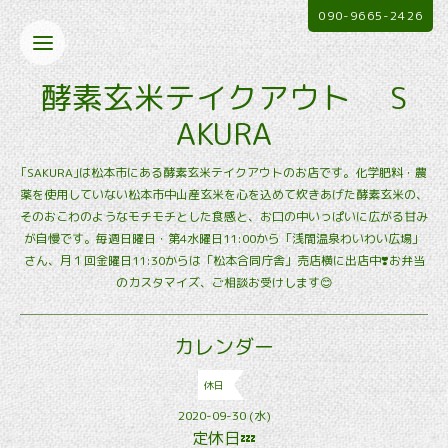
090-9665-2426
酵素玄米テイクアウト S
AKURA
｢SAKURA｣は松本市にある酵素玄米テイクアウトのお店です。化学肥料・農
薬を使用していない松本市中山産玄米を心を込めて炊きあげた酵素玄米の、
そのおこわのようなモチモチとした食感と、お口の中いっぱいに広がる甘み
が自慢です。毎週日曜日・第4水曜日11:00から「浅間温泉わいわい広場」
さん、月１回金曜日11:30からは「松本合同庁舎」売店横に出店中❣️お弁当
のカスタマイズ、ご相談お受けします😊
カレンダー
休日
2020-09-30 (水)
定休日💤