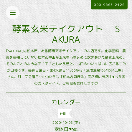
090-9665-2426
酵素玄米テイクアウト S
AKURA
｢SAKURA｣は松本市にある酵素玄米テイクアウトのお店です。化学肥料・農
薬を使用していない松本市中山産玄米を心を込めて炊きあげた酵素玄米の、
そのおこわのようなモチモチとした食感と、お口の中いっぱいに広がる甘み
が自慢です。毎週日曜日・第4水曜日11:00から「浅間温泉わいわい広場」
さん、月１回金曜日11:30からは「松本合同庁舎」売店横に出店中❣️お弁当
のカスタマイズ、ご相談お受けします😊
カレンダー
休日
2020-10-08 (木)
定休日💤ぬ